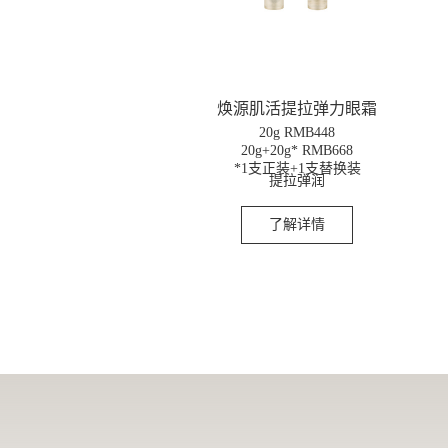
焕源肌活提拉弹力眼霜
20g RMB448
20g+20g* RMB668
*1支正装+1支替换装
提拉弹润
了解详情