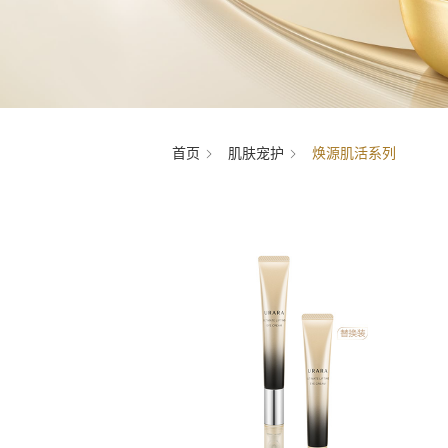
首页
肌肤宠护
焕源肌活系列