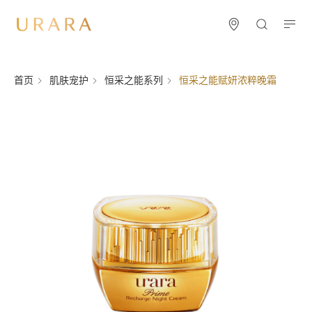
首页
肌肤宠护
恒采之能系列
恒采之能赋妍浓粹晚霜