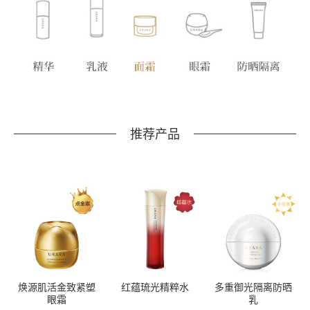
推荐产品
焕源肌活金致紧塑
红蕴琉光精粹水
多重御光隔离防晒
眼霜
乳