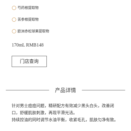
芍药根提取物
苦参根提取物
欧洲赤松球果提取物
170mL RMB148
门店查询
产品详情
针对男士
痘痘
问题，精研配方有效减少黑头白头，改善闭
口，舒缓肌肤刺激，再现平滑光洁。
持续控油的同时调节水油平衡，收紧毛孔，肌肤匀净有致。