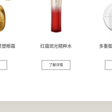
紧塑眼霜
红蕴琉光精粹水
多重
了解详情