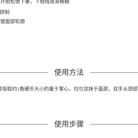
肤开始松弛下垂，下颚线逐渐模糊
研制
紧塑面部轮廓
使用方法
管吸取约1角硬币大小的量于掌心，均匀涂抹于面部，双手从颈
。
使用步骤