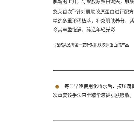
肌龄的上升，导致胶原蛋白流失，肌
*1
悠莱首次
针对肌肤胶原蛋白进行配方
精选多重珍稀植萃，补充肌肤养分，
令其丰盈饱满，缔造年轻光彩
1指悠莱品牌第一支针对肌肤胶原蛋白的产品
每日早晚使用化妆水后，按压滴
次重复该手法直至精华液被肌肤吸收