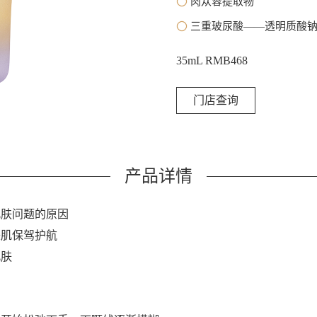
肉苁蓉提取物
三重玻尿酸——透明质酸
35mL RMB468
门店查询
产品详情
肌肤问题的原因
美肌保驾护航
肌肤