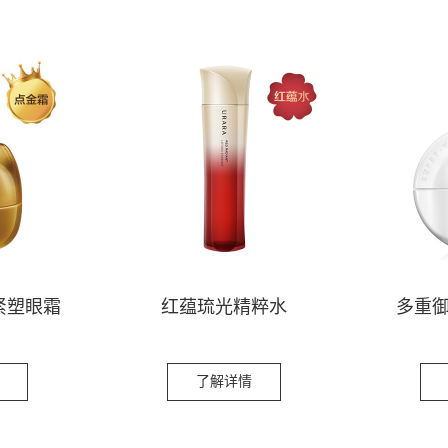
紧塑眼霜
红蕴琉光精粹水
多重
了解详情