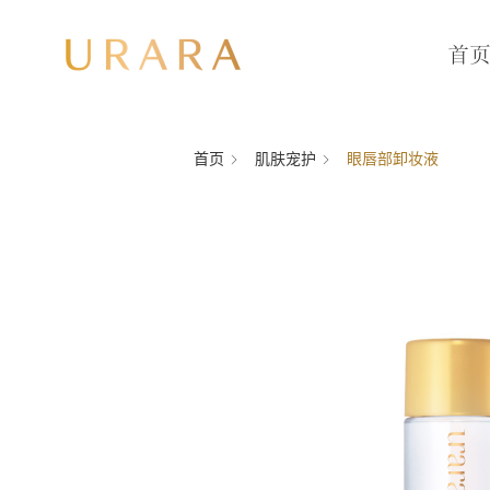
首
首页
肌肤宠护
眼唇部卸妆液