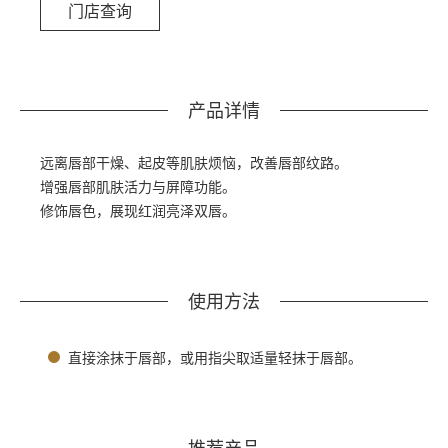
门店查询
产品详情
远离唇部干燥、起皮等肌肤烦恼，改善唇部纹路。
增强唇部肌肤活力与屏障功能。
修饰唇色，展现红润亮泽双唇。
使用方法
直接涂抹于唇部，或用指尖取适量轻抹于唇部。