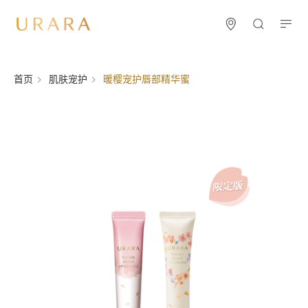
首页
肌肤宠护
暖樱宠护唇部精华蜜